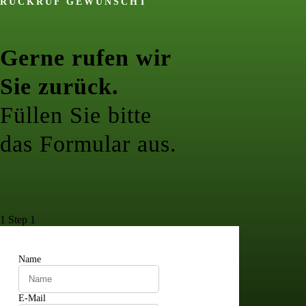
RÜCKRUF GEWÜNSCHT
Gerne rufen wir
Sie zurück.
Füllen Sie bitte
das Formular aus.
1
Step 1
Name
E-Mail